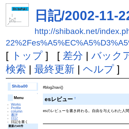
日記/2002-11-
http://shibaok.net/in
22%2Fes%A5%EC%A5%D3%A
[
トップ
] [
差分
|
バック
検索
|
最終更新
|
ヘルプ
]
Shiba00
#blog2navi()
↑
Menu
esレビュー
†
Works
Profile
esのレビューを書き終わる。自由を与えられた人
column
書評
日記
日記を書く
最新の40件