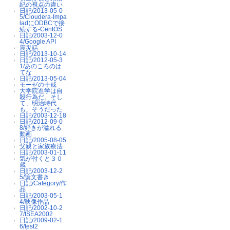
紀の視点の違い
日記/2013-05-0
5/Cloudera-Impa
ladにODBCで接
続する-CentOS
日記/2003-12-0
4/Google API
震災話
日記/2013-10-14
日記/2012-05-3
1/あのころのは
てな
日記/2013-05-04
モーゼの十戒
大学院進学は自
殺行為だ。そし
て、明治時代
も、そうだった
日記/2003-12-18
日記/2012-09-0
8/好きが溢れる
動画
日記/2005-08-05
父親と家族療法
日記/2003-01-11
気が付くと３０
歳
日記/2003-12-2
5/論文書き
日記/Category/作
品
日記/2003-05-1
4/映像作品
日記/2002-10-2
7/ISEA2002
日記/2009-02-1
6/test2