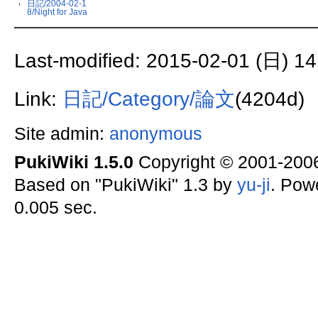
日記/2004-02-1
8/Night for Java
Last-modified: 2015-02-01 (日) 14
Link:
日記/Category/論文
(4204d)
Site admin:
anonymous
PukiWiki 1.5.0
Copyright © 2001-20
Based on "PukiWiki" 1.3 by
yu-ji
. Pow
0.005 sec.