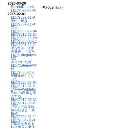
2023-03-20
RecentDeleted
#blog2navi()
日記/2022-11-01
2015-02-01
日記/2002-11-0
9/たこ焼き
日記/2002-11-0
7/es
日記/2003-12-04
日記/2012-06-24
日記/2003-11-29
日記/2005-06-11
日記/2007-12-2
3/カウボーイ大
会発表してきた
日記/Category/M
MO
凍りついた瞳
日記/Category/学
校
日記/2005-11-1
9/祖母が亡くな
った
日記/2005-07-04
日記/2013-07-2
1/Hive-WebInter
FaceのShibを導
入する
日記/2012-05-31
日記/2012-06-2
4/ランダムな数
値の動きと、累
積値
日記/2004-01-11
日記/2004-01-0
7/草稿を考える
切込隊長と東浩