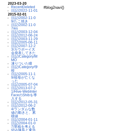
2023-03-20
RecentDeleted
#blog2navi()
日記/2022-11-01
2015-02-01
日記/2002-11-0
9/たこ焼き
日記/2002-11-0
7/es
日記/2003-12-04
日記/2012-06-24
日記/2003-11-29
日記/2005-06-11
日記/2007-12-2
3/カウボーイ大
会発表してきた
日記/Category/M
MO
凍りついた瞳
日記/Category/学
校
日記/2005-11-1
9/祖母が亡くな
った
日記/2005-07-04
日記/2013-07-2
1/Hive-WebInter
FaceのShibを導
入する
日記/2012-05-31
日記/2012-06-2
4/ランダムな数
値の動きと、累
積値
日記/2004-01-11
日記/2004-01-0
7/草稿を考える
切込隊長と東浩