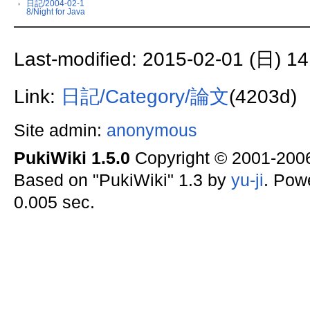
日記/2004-02-1
8/Night for Java
Last-modified: 2015-02-01 (日) 14
Link:
日記/Category/論文
(4203d)
Site admin:
anonymous
PukiWiki 1.5.0
Copyright © 2001-20
Based on "PukiWiki" 1.3 by
yu-ji
. Pow
0.005 sec.