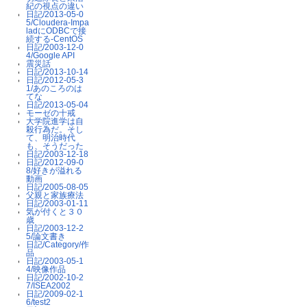
紀の視点の違い
日記/2013-05-0
5/Cloudera-Impa
ladにODBCで接
続する-CentOS
日記/2003-12-0
4/Google API
震災話
日記/2013-10-14
日記/2012-05-3
1/あのころのは
てな
日記/2013-05-04
モーゼの十戒
大学院進学は自
殺行為だ。そし
て、明治時代
も、そうだった
日記/2003-12-18
日記/2012-09-0
8/好きが溢れる
動画
日記/2005-08-05
父親と家族療法
日記/2003-01-11
気が付くと３０
歳
日記/2003-12-2
5/論文書き
日記/Category/作
品
日記/2003-05-1
4/映像作品
日記/2002-10-2
7/ISEA2002
日記/2009-02-1
6/test2