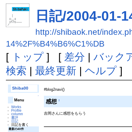
日記/2004-01-
http://shibaok.net/in
14%2F%B4%B6%C1%DB
[
トップ
] [
差分
|
バック
検索
|
最終更新
|
ヘルプ
]
Shiba00
#blog2navi()
↑
Menu
感想
†
Works
Profile
吉岡さんに感想をもらう
column
書評
日記
日記を書く
最新の40件