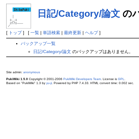
日記/Category/論文
の
[
トップ
] [
一覧
|
単語検索
|
最終更新
|
ヘルプ
]
バックアップ一覧
日記/Category/論文
のバックアップはありません。
Site admin:
anonymous
PukiWiki 1.5.0
Copyright © 2001-2006
PukiWiki Developers Team
. License is
GPL
.
Based on "PukiWiki" 1.3 by
yu-ji
. Powered by PHP 7.4.33. HTML convert time: 0.002 sec.