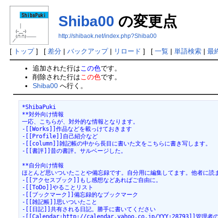
Shiba00
の変更点
http://shibaok.net/index.php?Shiba00
[
トップ
] [
差分
|
バックアップ
|
リロード
] [
一覧
|
単語検索
|
最
追加された行は
この色
です。
削除された行は
この色
です。
Shiba00
へ行く。
*ShibaPuki

**対外向け情報

一応、こちらが、対外的な情報となります。

-[[Works]]作品などを載っけておきます

-[[Profile]]自己紹介など

-[[column]]雑記帳の中から長目に書いた文をこちらに書き写します。

-[[書評]]昔の書評。サルベージした。

**自分向け情報

ほとんど思いついたことや備忘録です。自分用に編集してます。他者に読ま
-[[アクセスブック]]もし感想などあればご自由に。

-[[ToDo]]やることリスト

-[[ブックマーク]]備忘録的なブックマーク

-[[雑記帳]]思いついたこと

-[[日記]]共有される日記。勝手に書いてください

-[[Calendar:http://calendar.yahoo.co.jp/YY