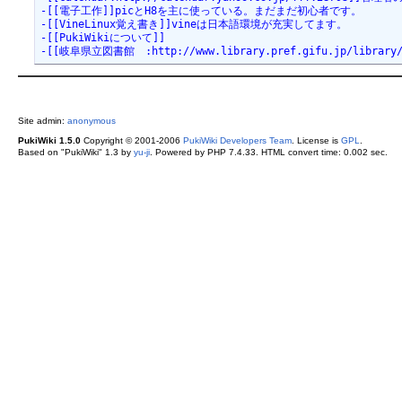
-[[電子工作]]picとH8を主に使っている。まだまだ初心者です。

-[[VineLinux覚え書き]]vineは日本語環境が充実してます。

-[[PukiWikiについて]]

-[[岐阜県立図書館　:http://www.library.pref.gifu.jp/librar
Site admin:
anonymous
PukiWiki 1.5.0
Copyright © 2001-2006
PukiWiki Developers Team
. License is
GPL
.
Based on "PukiWiki" 1.3 by
yu-ji
. Powered by PHP 7.4.33. HTML convert time: 0.002 sec.