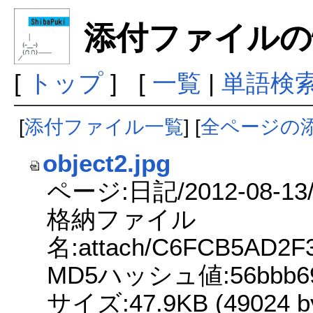
添付ファイルの
[
トップ
] [
一覧
|
単語検
[
添付ファイル一覧
] [
全ページの
object2.jpg
ページ:日記/2012-08
格納ファイル
名:attach/C6FCB5AD2
MD5ハッシュ値:56bbb691d
サイズ:47.9KB (49024 by