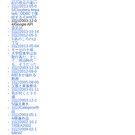
紀の視点の違い
日記/2013-05-0
5/Cloudera-Impa
ladにODBCで接
続する-CentOS
日記/2003-12-0
4/Google API
震災話
日記/2013-10-14
日記/2012-05-3
1/あのころのは
てな
日記/2013-05-04
モーゼの十戒
大学院進学は自
殺行為だ。そし
て、明治時代
も、そうだった
日記/2003-12-18
日記/2012-09-0
8/好きが溢れる
動画
日記/2005-08-05
父親と家族療法
日記/2003-01-11
気が付くと３０
歳
日記/2003-12-2
5/論文書き
日記/Category/作
品
日記/2003-05-1
4/映像作品
日記/2002-10-2
7/ISEA2002
日記/2009-02-1
6/test2