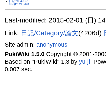
日記/2004-02-1
8/Night for Java
Last-modified: 2015-02-01 (日) 14
Link:
日記/Category/論文
(4206d)
Site admin:
anonymous
PukiWiki 1.5.0
Copyright © 2001-20
Based on "PukiWiki" 1.3 by
yu-ji
. Pow
0.007 sec.