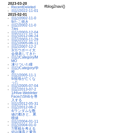
2023-03-20
#blog2navi()
RecentDeleted
日記/2022-11-01
2015-02-01
日記/2002-11-0
9/たこ焼き
日記/2002-11-0
7/es
日記/2003-12-04
日記/2012-06-24
日記/2003-11-29
日記/2005-06-11
日記/2007-12-2
3/カウボーイ大
会発表してきた
日記/Category/M
MO
凍りついた瞳
日記/Category/学
校
日記/2005-11-1
9/祖母が亡くな
った
日記/2005-07-04
日記/2013-07-2
1/Hive-WebInter
FaceのShibを導
入する
日記/2012-05-31
日記/2012-06-2
4/ランダムな数
値の動きと、累
積値
日記/2004-01-11
日記/2004-01-0
7/草稿を考える
切込隊長と東浩