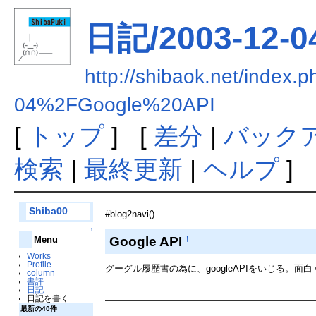
日記/2003-12-04
http://shibaok.net/in
04%2FGoogle%20API
[
トップ
] [
差分
|
バック
検索
|
最終更新
|
ヘルプ
]
Shiba00
#blog2navi()
↑
Google API
Menu
†
Works
Profile
グーグル履歴書の為に、googleAPIをいじる。
column
書評
日記
日記を書く
最新の40件