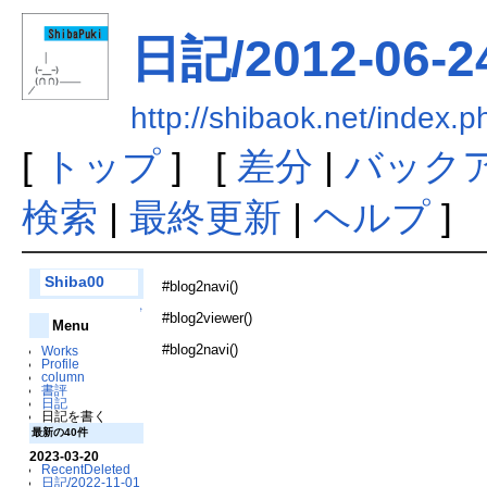
日記/2012-06-2
http://shibaok.net/in
[
トップ
] [
差分
|
バック
検索
|
最終更新
|
ヘルプ
]
Shiba00
#blog2navi()
↑
#blog2viewer()
Menu
#blog2navi()
Works
Profile
column
書評
日記
日記を書く
最新の40件
2023-03-20
RecentDeleted
日記/2022-11-01