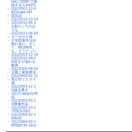
ladにODBCで接
続する-CentOS
日記/2003-12-0
4/Google API
震災話
日記/2013-10-14
日記/2012-05-3
1/あのころのは
てな
日記/2013-05-04
モーゼの十戒
大学院進学は自
殺行為だ。そし
て、明治時代
も、そうだった
日記/2003-12-18
日記/2012-09-0
8/好きが溢れる
動画
日記/2005-08-05
父親と家族療法
日記/2003-01-11
気が付くと３０
歳
日記/2003-12-2
5/論文書き
日記/Category/作
品
日記/2003-05-1
4/映像作品
日記/2002-10-2
7/ISEA2002
日記/2009-02-1
6/test2
日記/2004-02-1
8/Night for Java