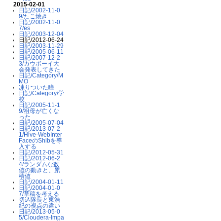
2015-02-01
日記/2002-11-0
9/たこ焼き
日記/2002-11-0
7/es
日記/2003-12-04
日記/2012-06-24
日記/2003-11-29
日記/2005-06-11
日記/2007-12-2
3/カウボーイ大
会発表してきた
日記/Category/M
MO
凍りついた瞳
日記/Category/学
校
日記/2005-11-1
9/祖母が亡くな
った
日記/2005-07-04
日記/2013-07-2
1/Hive-WebInter
FaceのShibを導
入する
日記/2012-05-31
日記/2012-06-2
4/ランダムな数
値の動きと、累
積値
日記/2004-01-11
日記/2004-01-0
7/草稿を考える
切込隊長と東浩
紀の視点の違い
日記/2013-05-0
5/Cloudera-Impa