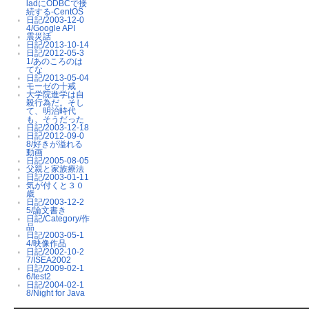
ladにODBCで接
続する-CentOS
日記/2003-12-0
4/Google API
震災話
日記/2013-10-14
日記/2012-05-3
1/あのころのは
てな
日記/2013-05-04
モーゼの十戒
大学院進学は自
殺行為だ。そし
て、明治時代
も、そうだった
日記/2003-12-18
日記/2012-09-0
8/好きが溢れる
動画
日記/2005-08-05
父親と家族療法
日記/2003-01-11
気が付くと３０
歳
日記/2003-12-2
5/論文書き
日記/Category/作
品
日記/2003-05-1
4/映像作品
日記/2002-10-2
7/ISEA2002
日記/2009-02-1
6/test2
日記/2004-02-1
8/Night for Java