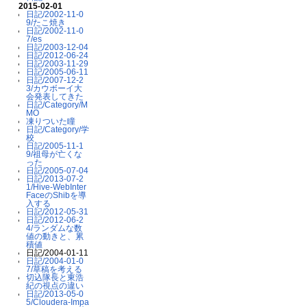
2015-02-01
日記/2002-11-0
9/たこ焼き
日記/2002-11-0
7/es
日記/2003-12-04
日記/2012-06-24
日記/2003-11-29
日記/2005-06-11
日記/2007-12-2
3/カウボーイ大
会発表してきた
日記/Category/M
MO
凍りついた瞳
日記/Category/学
校
日記/2005-11-1
9/祖母が亡くな
った
日記/2005-07-04
日記/2013-07-2
1/Hive-WebInter
FaceのShibを導
入する
日記/2012-05-31
日記/2012-06-2
4/ランダムな数
値の動きと、累
積値
日記/2004-01-11
日記/2004-01-0
7/草稿を考える
切込隊長と東浩
紀の視点の違い
日記/2013-05-0
5/Cloudera-Impa