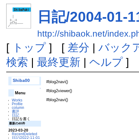
日記/2004-01-1
http://shibaok.net/in
[
トップ
] [
差分
|
バック
検索
|
最終更新
|
ヘルプ
]
Shiba00
#blog2navi()
↑
#blog2viewer()
Menu
#blog2navi()
Works
Profile
column
書評
日記
日記を書く
最新の40件
2023-03-20
RecentDeleted
日記/2022-11-01