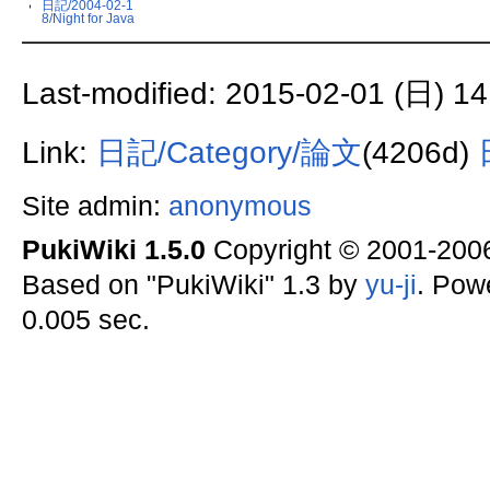
日記/2004-02-1
8/Night for Java
Last-modified: 2015-02-01 (日) 14
Link:
日記/Category/論文
(4206d)
Site admin:
anonymous
PukiWiki 1.5.0
Copyright © 2001-20
Based on "PukiWiki" 1.3 by
yu-ji
. Pow
0.005 sec.