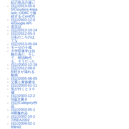
紀の視点の違い
日記/2013-05-0
5/Cloudera-Impa
ladにODBCで接
続する-CentOS
日記/2003-12-0
4/Google API
震災話
日記/2013-10-14
日記/2012-05-3
1/あのころのは
てな
日記/2013-05-04
モーゼの十戒
大学院進学は自
殺行為だ。そし
て、明治時代
も、そうだった
日記/2003-12-18
日記/2012-09-0
8/好きが溢れる
動画
日記/2005-08-05
父親と家族療法
日記/2003-01-11
気が付くと３０
歳
日記/2003-12-2
5/論文書き
日記/Category/作
品
日記/2003-05-1
4/映像作品
日記/2002-10-2
7/ISEA2002
日記/2009-02-1
6/test2