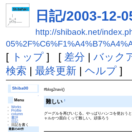
日記/2003-12-
http://shibaok.net/in
05%2F%C6%F1%A4%B7%A4%
[
トップ
] [
差分
|
バック
検索
|
最終更新
|
ヘルプ
]
Shiba00
#blog2navi()
↑
Menu
難しい
†
Works
Profile
グーグルを再びいじる。やっぱりハンコを使おう
column
書評
ャルかつ面白くって難しい。頑張ろう
日記
日記を書く
最新の40件