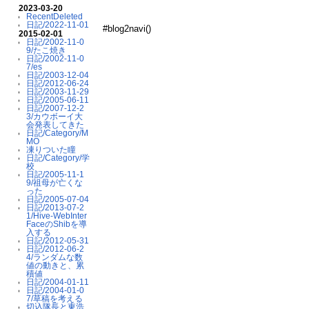
2023-03-20
RecentDeleted
日記/2022-11-01
#blog2navi()
2015-02-01
日記/2002-11-0
9/たこ焼き
日記/2002-11-0
7/es
日記/2003-12-04
日記/2012-06-24
日記/2003-11-29
日記/2005-06-11
日記/2007-12-2
3/カウボーイ大
会発表してきた
日記/Category/M
MO
凍りついた瞳
日記/Category/学
校
日記/2005-11-1
9/祖母が亡くな
った
日記/2005-07-04
日記/2013-07-2
1/Hive-WebInter
FaceのShibを導
入する
日記/2012-05-31
日記/2012-06-2
4/ランダムな数
値の動きと、累
積値
日記/2004-01-11
日記/2004-01-0
7/草稿を考える
切込隊長と東浩