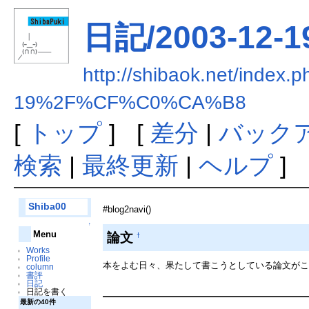
日記/2003-12-
http://shibaok.net/in
19%2F%CF%C0%CA%B8
[
トップ
] [
差分
|
バック
検索
|
最終更新
|
ヘルプ
]
Shiba00
#blog2navi()
↑
Menu
論文
†
Works
Profile
本をよむ日々、果たして書こうとしている論文が
column
書評
日記
日記を書く
最新の40件