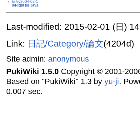
日記/2004-02-1
8/Night for Java
Last-modified: 2015-02-01 (日) 14
Link:
日記/Category/論文
(4204d)
Site admin:
anonymous
PukiWiki 1.5.0
Copyright © 2001-20
Based on "PukiWiki" 1.3 by
yu-ji
. Pow
0.007 sec.