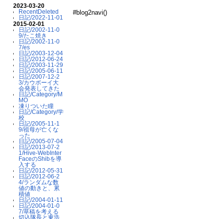
2023-03-20
RecentDeleted
#blog2navi()
日記/2022-11-01
2015-02-01
日記/2002-11-0
9/たこ焼き
日記/2002-11-0
7/es
日記/2003-12-04
日記/2012-06-24
日記/2003-11-29
日記/2005-06-11
日記/2007-12-2
3/カウボーイ大
会発表してきた
日記/Category/M
MO
凍りついた瞳
日記/Category/学
校
日記/2005-11-1
9/祖母が亡くな
った
日記/2005-07-04
日記/2013-07-2
1/Hive-WebInter
FaceのShibを導
入する
日記/2012-05-31
日記/2012-06-2
4/ランダムな数
値の動きと、累
積値
日記/2004-01-11
日記/2004-01-0
7/草稿を考える
切込隊長と東浩