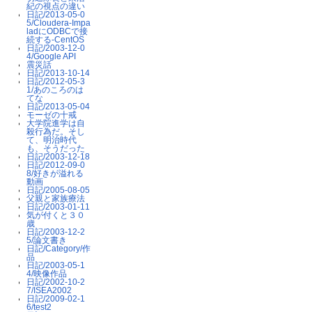
紀の視点の違い
日記/2013-05-0
5/Cloudera-Impa
ladにODBCで接
続する-CentOS
日記/2003-12-0
4/Google API
震災話
日記/2013-10-14
日記/2012-05-3
1/あのころのは
てな
日記/2013-05-04
モーゼの十戒
大学院進学は自
殺行為だ。そし
て、明治時代
も、そうだった
日記/2003-12-18
日記/2012-09-0
8/好きが溢れる
動画
日記/2005-08-05
父親と家族療法
日記/2003-01-11
気が付くと３０
歳
日記/2003-12-2
5/論文書き
日記/Category/作
品
日記/2003-05-1
4/映像作品
日記/2002-10-2
7/ISEA2002
日記/2009-02-1
6/test2