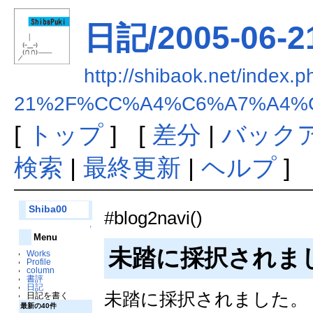
日記/2005-0
http://shibaok.net/in
21%2F%CC%A4%C6%A7%A4%
[
トップ
] [
差分
|
バック
検索
|
最終更新
|
ヘルプ
]
Shiba00
#blog2navi()
↑
Menu
未踏に採択されま
Works
Profile
column
書評
日記
未踏に採択されました。
日記を書く
最新の40件