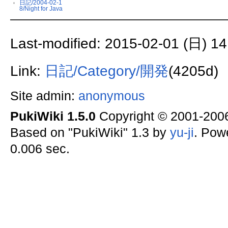
日記/2004-02-1
8/Night for Java
Last-modified: 2015-02-01 (日) 14
Link:
日記/Category/開発
(4205d)
Site admin:
anonymous
PukiWiki 1.5.0
Copyright © 2001-20
Based on "PukiWiki" 1.3 by
yu-ji
. Pow
0.006 sec.