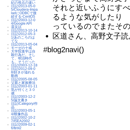
紀の視点の違い
それと近いふうにす
日記/2013-05-0
5/Cloudera-Impa
ladにODBCで接
るような気がしたり 
続する-CentOS
日記/2003-12-0
4/Google API
っているのでまたそのう
震災話
日記/2013-10-14
区道さん、高野文子読んで
日記/2012-05-3
1/あのころのは
てな
日記/2013-05-04
#blog2navi()
モーゼの十戒
大学院進学は自
殺行為だ。そし
て、明治時代
も、そうだった
日記/2003-12-18
日記/2012-09-0
8/好きが溢れる
動画
日記/2005-08-05
父親と家族療法
日記/2003-01-11
気が付くと３０
歳
日記/2003-12-2
5/論文書き
日記/Category/作
品
日記/2003-05-1
4/映像作品
日記/2002-10-2
7/ISEA2002
日記/2009-02-1
6/test2