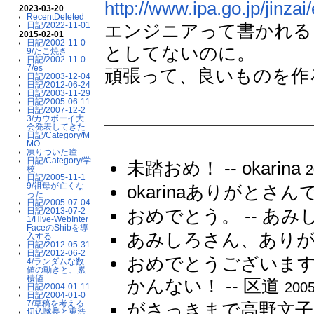
http://www.ipa.go.jp/jinza
2023-03-20
RecentDeleted
エンジニアって書かれる
日記/2022-11-01
2015-02-01
日記/2002-11-0
としてないのに。
9/たこ焼き
日記/2002-11-0
7/es
頑張って、良いものを作
日記/2003-12-04
日記/2012-06-24
日記/2003-11-29
日記/2005-06-11
日記/2007-12-2
3/カウボーイ大
会発表してきた
日記/Category/M
MO
凍りついた瞳
日記/Category/学
未踏おめ！ -- okarina
2
校
日記/2005-11-1
9/祖母が亡くな
okarinaありがとさんです
った
日記/2005-07-04
おめでとう。 -- あみ
日記/2013-07-2
1/Hive-WebInter
FaceのShibを導
あみしろさん、ありがとう。
入する
日記/2012-05-31
日記/2012-06-2
おめでとうございま
4/ランダムな数
値の動きと、累
積値
かんない！ -- 区道
2005
日記/2004-01-11
日記/2004-01-0
7/草稿を考える
がさっきまで高野文子
切込隊長と東浩