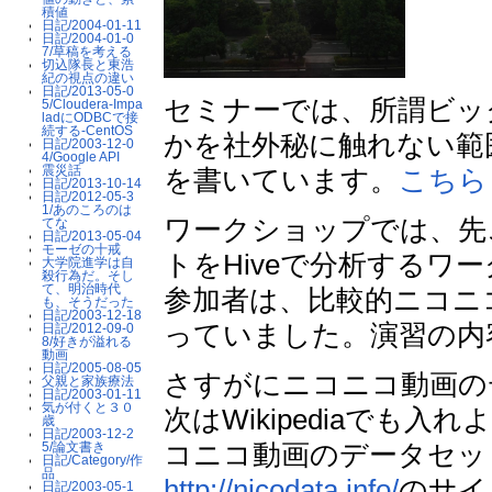
積値
日記/2004-01-11
日記/2004-01-0
7/草稿を考える
切込隊長と東浩
紀の視点の違い
日記/2013-05-0
セミナーでは、所謂ビッ
5/Cloudera-Impa
ladにODBCで接
続する-CentOS
かを社外秘に触れない範
日記/2003-12-0
4/Google API
震災話
を書いています。
こちら
日記/2013-10-14
日記/2012-05-3
1/あのころのは
ワークショップでは、先
てな
日記/2013-05-04
モーゼの十戒
トをHiveで分析する
大学院進学は自
殺行為だ。そし
て、明治時代
参加者は、比較的ニコニ
も、そうだった
日記/2003-12-18
っていました。演習の内
日記/2012-09-0
8/好きが溢れる
動画
日記/2005-08-05
さすがにニコニコ動画の
父親と家族療法
日記/2003-01-11
気が付くと３０
次はWikipediaでも
歳
日記/2003-12-2
コニコ動画のデータセッ
5/論文書き
日記/Category/作
品
http://nicodata.info/
のサイ
日記/2003-05-1