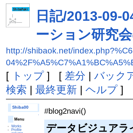
日記/2013-0
ーション研究会
http://shibaok.net/index.php
04%2F%A5%C7%A1%BC%A5%
[
トップ
] [
差分
|
バック
検索
|
最終更新
|
ヘルプ
]
Shiba00
#blog2navi()
↑
Menu
データビジュアラ
Works
Profile