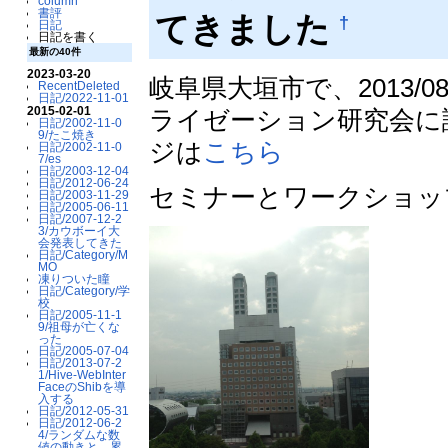
column
書評
てきました
†
日記
日記を書く
最新の40件
2023-03-20
岐阜県大垣市で、2013/08
RecentDeleted
日記/2022-11-01
2015-02-01
ライゼーション研究会に
日記/2002-11-0
9/たこ焼き
ジは
こちら
日記/2002-11-0
7/es
日記/2003-12-04
日記/2012-06-24
セミナーとワークショッ
日記/2003-11-29
日記/2005-06-11
日記/2007-12-2
3/カウボーイ大
会発表してきた
日記/Category/M
MO
凍りついた瞳
日記/Category/学
校
日記/2005-11-1
9/祖母が亡くな
った
日記/2005-07-04
日記/2013-07-2
1/Hive-WebInter
FaceのShibを導
入する
日記/2012-05-31
日記/2012-06-2
4/ランダムな数
値の動きと、累