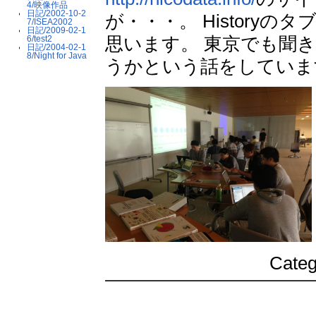
4/映像作品
日記/2002-10-2
が・・・。 Histor
7/ISEA2002
日記/2009-02-1
思います。 東京でも聞
6/test2
日記/2004-02-1
8/Night for Java
うかという話をしていま
Categ