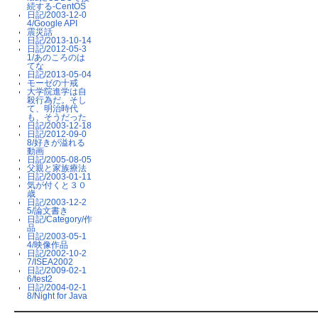
続する-CentOS
日記/2003-12-0
4/Google API
震災話
日記/2013-10-14
日記/2012-05-3
1/あのころのは
てな
日記/2013-05-04
モーゼの十戒
大学院進学は自
殺行為だ。そし
て、明治時代
も、そうだった
日記/2003-12-18
日記/2012-09-0
8/好きが溢れる
動画
日記/2005-08-05
父親と家族療法
日記/2003-01-11
気が付くと３０
歳
日記/2003-12-2
5/論文書き
日記/Category/作
品
日記/2003-05-1
4/映像作品
日記/2002-10-2
7/ISEA2002
日記/2009-02-1
6/test2
日記/2004-02-1
8/Night for Java