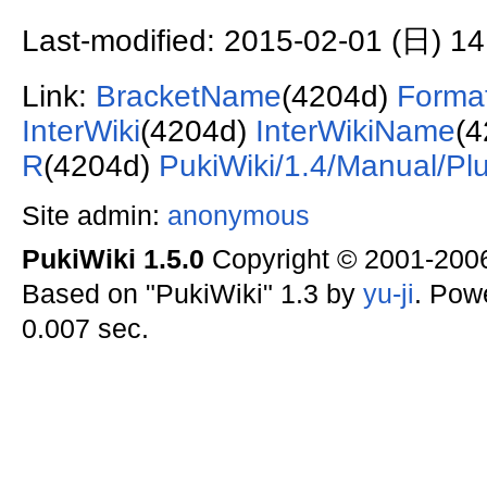
Last-modified: 2015-02-01 (日) 14
Link:
BracketName
(4204d)
Format
InterWiki
(4204d)
InterWikiName
(
R
(4204d)
PukiWiki/1.4/Manual/Plu
Site admin:
anonymous
PukiWiki 1.5.0
Copyright © 2001-20
Based on "PukiWiki" 1.3 by
yu-ji
. Pow
0.007 sec.