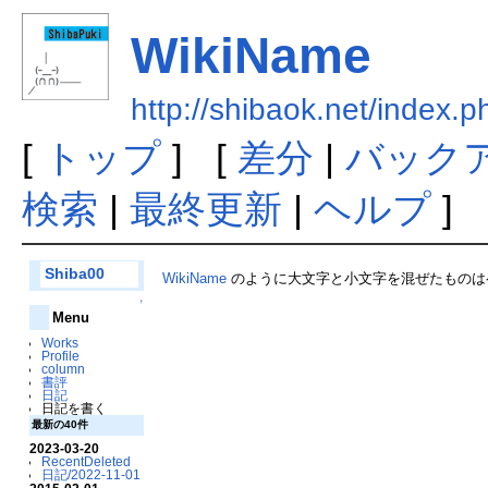
WikiName
http://shibaok.net/index
[
トップ
] [
差分
|
バック
検索
|
最終更新
|
ヘルプ
]
Shiba00
WikiName
のように大文字と小文字を混ぜたものは
↑
Menu
Works
Profile
column
書評
日記
日記を書く
最新の40件
2023-03-20
RecentDeleted
日記/2022-11-01