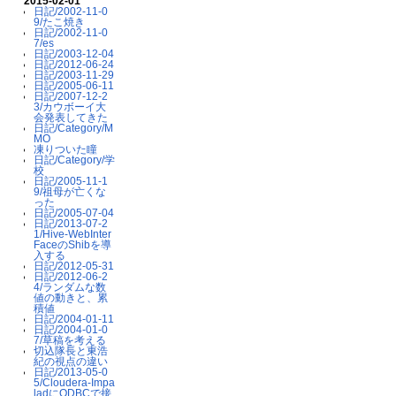
2015-02-01
日記/2002-11-0
9/たこ焼き
日記/2002-11-0
7/es
日記/2003-12-04
日記/2012-06-24
日記/2003-11-29
日記/2005-06-11
日記/2007-12-2
3/カウボーイ大
会発表してきた
日記/Category/M
MO
凍りついた瞳
日記/Category/学
校
日記/2005-11-1
9/祖母が亡くな
った
日記/2005-07-04
日記/2013-07-2
1/Hive-WebInter
FaceのShibを導
入する
日記/2012-05-31
日記/2012-06-2
4/ランダムな数
値の動きと、累
積値
日記/2004-01-11
日記/2004-01-0
7/草稿を考える
切込隊長と東浩
紀の視点の違い
日記/2013-05-0
5/Cloudera-Impa
ladにODBCで接